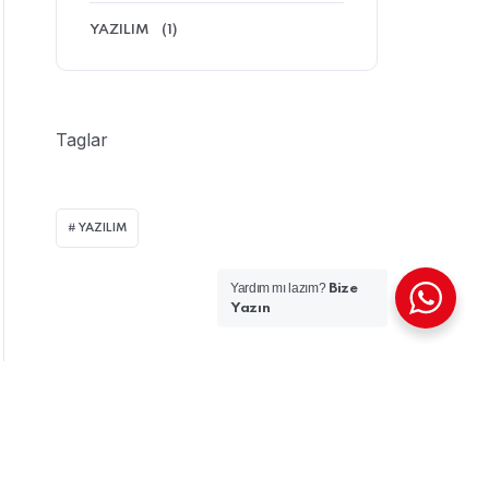
YAZILIM
(1)
Taglar
YAZILIM
Yardım mı lazım?
Bize
Yazın