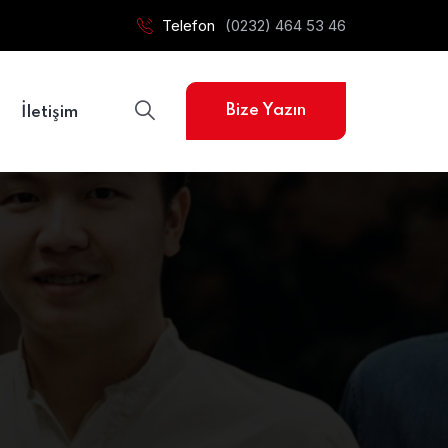
Telefon
(0232) 464 53 46
Bize Yazın
İletişim