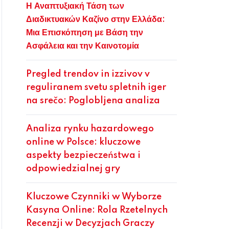
Η Αναπτυξιακή Τάση των
Διαδικτυακών Καζίνο στην Ελλάδα:
Μια Επισκόπηση με Βάση την
Ασφάλεια και την Καινοτομία
Pregled trendov in izzivov v
reguliranem svetu spletnih iger
na srečo: Poglobljena analiza
Analiza rynku hazardowego
online w Polsce: kluczowe
aspekty bezpieczeństwa i
odpowiedzialnej gry
Kluczowe Czynniki w Wyborze
Kasyna Online: Rola Rzetelnych
Recenzji w Decyzjach Graczy