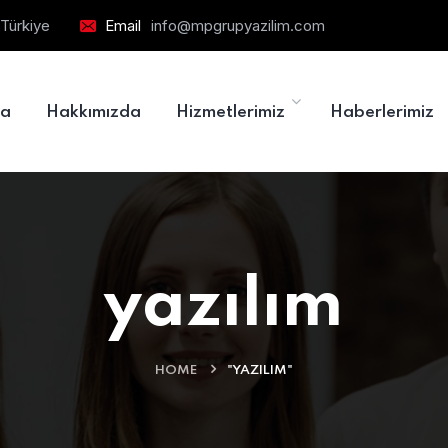
,Türkiye
Email
info@mpgrupyazilim.com
fa
Hakkımızda
Hizmetlerimiz
Haberlerimiz
yazılım
HOME
"YAZILIM"